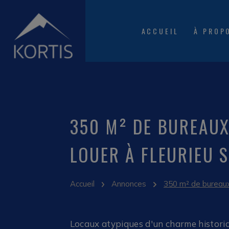
ACCUEIL
À PROP
350 M² DE BUREAUX
LOUER À FLEURIEU 
Accueil
Annonces
350 m² de bureaux
Locaux atypiques d'un charme histori