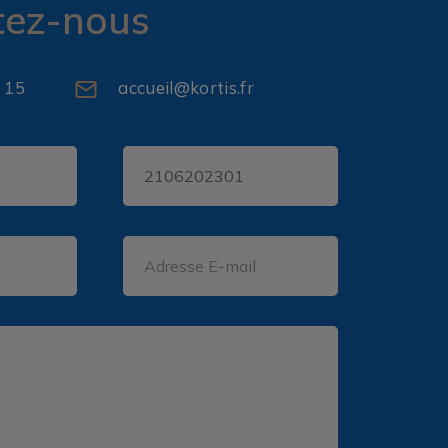
tez-nous
 15
accueil@kortis.fr