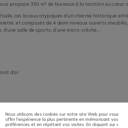
 vous propose 350 m² de bureaux à la location au cœur 
tude, ces locaux atypiques d’un charme historique enti
chenette, et composés de 4 demi niveaux ouverts meublés
, d’une salle de sports, d’une micro-crèche…
ont d’or
ers HT HC
Nous utilisons des cookies sur notre site Web pour vous
: 45 500 € soit 3 750 € HT par mois
offrir l'expérience la plus pertinente en mémorisant vos
préférences et en répétant vos visites. En cliquant sur «