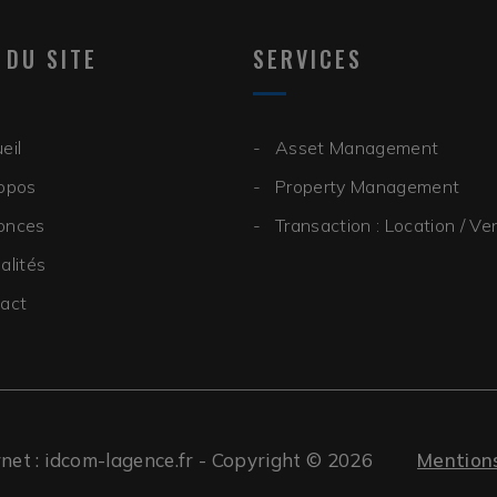
 DU SITE
SERVICES
eil
Asset Management
opos
Property Management
onces
Transaction : Location / Ve
alités
act
rnet : idcom-lagence.fr
-
Copyright © 2026
Mentions