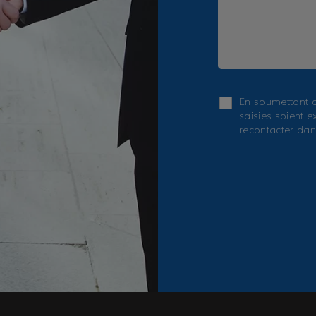
En soumettant c
saisies soient e
recontacter dan