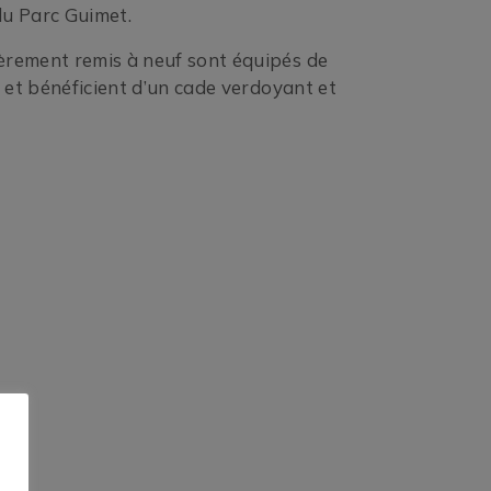
du Parc Guimet.
èrement remis à neuf sont équipés de
, et bénéficient d’un cade verdoyant et